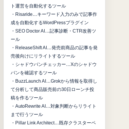
ト運営を自動化するツール
・Risaride…キーワード入力のみで記事作
成を自動化するWordPressプラグイン
・SEO Doctor AI…記事診断・CTR改善ツ
ール
・ReleaseShift AI…発売前商品の記事を発
売後向けにリライトするツール
・シャドウバンチェッカー…Xのシャドウ
バンを確認するツール
・BuzzLaunch AI…Grokから情報を取得し
て分析して商品販売前の30日ローンチ投
稿を作るツール
・AutoRewrite AI…対象判断からリライト
まで行うツール
・Pillar Link Architect…既存クラスターペ