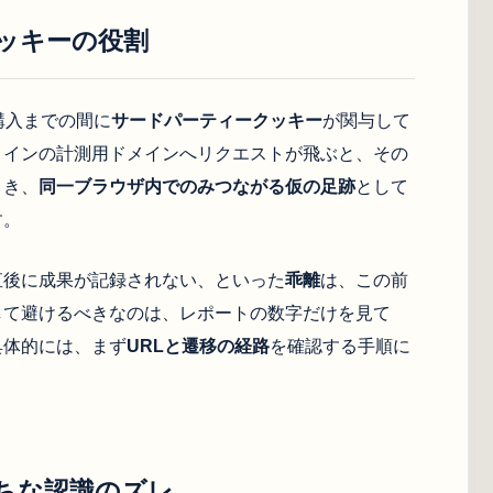
ッキーの役割
購入までの間に
サードパーティークッキー
が関与して
メインの計測用ドメインへリクエストが飛ぶと、その
とき、
同一ブラウザ内でのみつながる仮の足跡
として
す。
直後に成果が記録されない、といった
乖離
は、この前
して避けるべきなのは、レポートの数字だけを見て
具体的には、まず
URLと遷移の経路
を確認する手順に
ちな認識のズレ