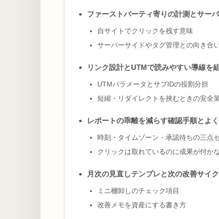
ファーストパーティ寄りの計測とサーバ
自サイトでクリックを残す意味
サーバーサイドやタグ管理との向き合
リンク設計とUTMで読みやすい導線を
UTMパラメータとサブIDの役割分担
短縮・リダイレクトを挟むときの安全
レポートの乖離を減らす確認手順とよく
時刻・タイムゾーン・承認待ちの三点
クリックは取れているのに成果が付か
月次の見直しテンプレと次の改善サイク
ミニ棚卸しのチェック項目
改善メモを資産にする書き方