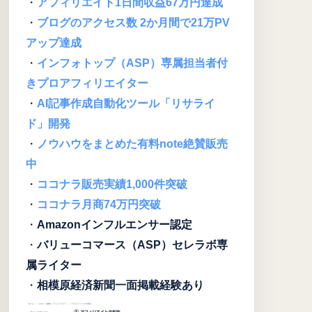
・
アフィリエイト1日間収益67万円達成
・
ブログのアクセス数 2か月間で21万PV
アップ達成
・
インフォトップ（ASP）専属担当者付
きプロアフィリエイター
・
AI記事作成自動化ツール「リサライ
ド」開発
・
ノウハウをまとめた有料note絶賛販売
中
・
ココナラ販売実績1,000件突破
・
ココナラ月商74万円突破
・
Amazonインフルエンサー認定
・
バリューコマース（ASP）セレラボ専
属ライター
・
相模原経済新聞一面掲載経験あり