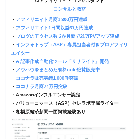
AI
アフィリエイトコンサルタント
コンサルと教材
・
アフィリエイト月商1,300万円達成
・
アフィリエイト1日間収益67万円達成
・
ブログのアクセス数 2か月間で21万PVアップ達成
・
インフォトップ（ASP）専属担当者付きプロアフィリ
エイター
・
AI記事作成自動化ツール「リサライド」開発
・
ノウハウをまとめた有料note絶賛販売中
・
ココナラ販売実績1,000件突破
・
ココナラ月商74万円突破
・
Amazonインフルエンサー認定
・
バリューコマース（ASP）セレラボ専属ライター
・
相模原経済新聞一面掲載経験あり