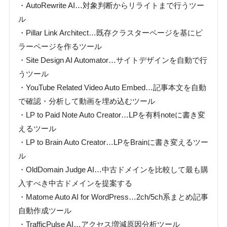
・AutoRewrite AI…対象判断からリライトまで行うツー
ル
・Pillar Link Architect…既存クラスターページを基にピ
ラーページを作るツール
・Site Design AI Automator…サイトデザインを自動で行
うツール
・YouTube Related Video Auto Embed…記事本文を自動
で確認・分析して動画を埋め込むツール
・LP to Paid Note Auto Creator…LPを有料noteに書き変
えるツール
・LP to Brain Auto Creator…LPをBrainに書き変えるツー
ル
・OldDomain Judge AI…中古ドメインを比較して最も購
入すべき中古ドメインを提案する
・Matome Auto AI for WordPress…2ch/5ch系まとめ記事
自動作成ツール
・TrafficPulse AI…アクセス増減原因分析ツール