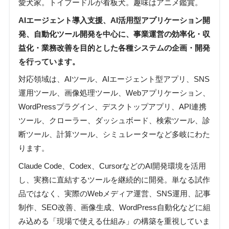
愛犬家。トイプードルが看板犬。趣味はアニメ鑑賞。
AIエージェント導入支援、AI活用型アプリケーション開
発、自動化ツール開発を中心に、事業運営の効率化・収
益化・業務改善を目的とした各種システムの企画・開発
を行っています。
対応領域は、AIツール、AIエージェント型アプリ、SNS
運用ツール、画像処理ツール、Webアプリケーション、
WordPressプラグイン、デスクトップアプリ、API連携
ツール、クローラー、ダッシュボード、検索ツール、診
断ツール、計算ツール、シミュレーターなど多岐にわた
ります。
Claude Code、Codex、CursorなどのAI開発環境を活用
し、実務に直結するツールを継続的に開発。単なる試作
品ではなく、実際のWebメディア運営、SNS運用、記事
制作、SEO改善、画像生成、WordPress自動化などに組
み込める「現場で使える仕組み」の構築を重視していま