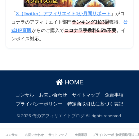
「
X（Twitter）アフィリエイト1か月間サポート
」がコ
コナラのアフィリエイト部門
ランキング1位3冠
獲得。
公
式HP直販
からのご購入で
ココナラ手数料5.5%不要
。イ
ンボイス対応。
HOME
コンサル
お問い合わせ
サイトマップ
免責事項
プライバシーポリシー
特定商取引法に基づく表記
© 2026 俺のアフィリエイトブログ All rights reserved.
コンサル
お問い合わせ
サイトマップ
免責事項
プライバシーポリシー
特定商取引法に