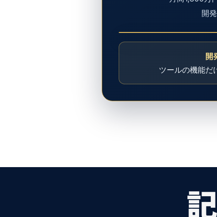
開
開
ツールの機能だ