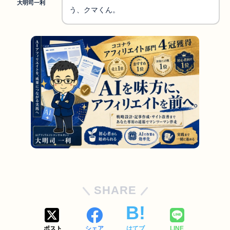
大明司一利
う、クマくん。
SHARE
ポスト
シェア
はてブ
LINE