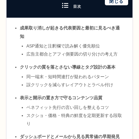
閉じる
目次
成果取り消しが起きる代表要因と最初に見るべき通
知
ASP通知と注釈欄で読み解く優先順位
広告主都合とアフィ側要因の切り分けの考え方
クリックの質を落とさない導線とタグ設計の基本
同一端末・短時間連打が疑われるパターン
誤クリックを減らすレイアウトとラベル付け
表示と開示の置き方で守るコンテンツ品質
ベネフィット先行の言い回しを整えるコツ
スクショ・価格・特典の鮮度を定期更新する段取
り
ダッシュボードとメールから見る異常値の早期発見