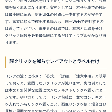
テストで自分の端末を何度も使うとログに残りやすく、誤検
知を招く原因になります。実務としては、本番記事での検証
は最小限に留め、短縮URLの経路は一本化するのが安全で
す。家族に頼んで確認する場合も、同一Wi‑Fiで連打するの
は避けてください。編集者の目線では、端末と回線を分け、
クリック回数を必要最低限にするだけでトラブルがかなり減
ります。
誤クリックを減らすレイアウトとラベル付け
リンクの近くに小さく「公式」「詳細」「注意事項」と明示
しておくと、意図しないクリックが減ります。失敗例として
は本文と無関係な位置に大きなテキストリンクを置くパター
ンです。やり方としては、リンク前後に一文でコンテキスト
を入れてからリンクを置くこと。画像リンクを使う場合はalt
属性と周囲の文言で何の公式ページか分かるように揃えてお