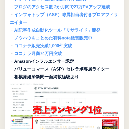
・
ブログのアクセス数 2か月間で21万PVアップ達成
・
インフォトップ（ASP）専属担当者付きプロアフィリ
エイター
・
AI記事作成自動化ツール「リサライド」開発
・
ノウハウをまとめた有料note絶賛販売中
・
ココナラ販売実績1,000件突破
・
ココナラ月商74万円突破
・
Amazonインフルエンサー認定
・
バリューコマース（ASP）セレラボ専属ライター
・
相模原経済新聞一面掲載経験あり