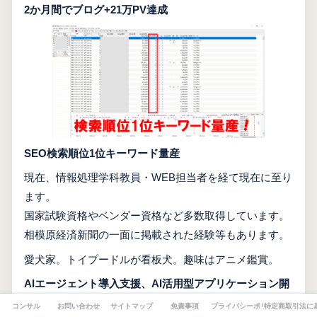
2か月間でブログ+21万PV達成
SEO検索順位1位キーワード量産
現在、情報処理学科教員・WEB担当者を経て現在に至り
ます。
国家試験資格やベンダー資格など多数取得しています。
相模原経済新聞の一面に掲載された経験等もあります。
愛犬家。トイプードルが看板犬。趣味はアニメ鑑賞。
AIエージェント導入支援、AI活用型アプリケーション開
発、自動化ツール開発を中心に、事業運営の効率化・収
コンサル
お問い合わせ
サイトマップ
免責事項
プライバシーポリシー
特定商取引法に