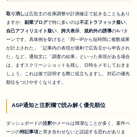
取り消し
は広告主の在庫調整や計測修正で起きることもあり
ますが、
副業ブログ
で特に多いのは
不正トラフィック疑い
、
自己アフィリエイト疑い
、
誇大表示
、
規約外の誘導
の4パタ
ーンです。具体例を挙げると「同一IPから短時間に複数成果
が計上された」「記事内の表現が過剰で広告主から申告され
た」など。通知文に「調査の結果」といった表現がある場合
は、まずスクリーンショットを残し、日時をメモしておきま
しょう。これは後で説明する際に役立ちますし、対応の優先
順位をつけやすくなります。
ASP通知と注釈欄で読み解く優先順位
ダッシュボードの
注釈
やメールは簡潔なことが多く、案件ペ
ージの
特記事項
と突き合わせないと誤認する恐れがありま