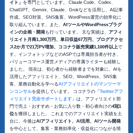
イト」
を専門としています。 Claude Code、Codex、
ChatGPT、Gemini、Claude、Grokなどを活用し、AI記事
作成、SEO対策、SNS集客、WordPress運営の効率化に
取り組んでいます。また、
AIツールやWordPressプラグ
インの企画・開発
も行っています。 主な実績は、
アフィ
リエイト月商1,300万円、単日収益67万円、ブログアクセ
ス2か月で21万PV増加、ココナラ販売実績1,100件以上
で
す。インフォトップなどのASPでは専属担当者が付き、
バリューコマース運営メディアの専属ライターも経験し
ました。 現在は、初心者から経験者までを対象に、AIを
活用したアフィリエイト、SEO、WordPress、SNS集
客、業務自動化を学べる
AIアフィリエイトのマンツーマ
ンコンサル
を提供しています。 ココナラの
「Twitterアフ
ィリエイト完全サポートします」
は、アフィリエイト部
門で売上・おすすめ・お気に入り数・初心者向けの
4冠1
位
を獲得しました。 これまでのアフィリエイト実績を土
台に、今後は
AIアフィリエイト、AI活用、AIツール開発
を中心として、集客・業務効率化・収益化につながる情