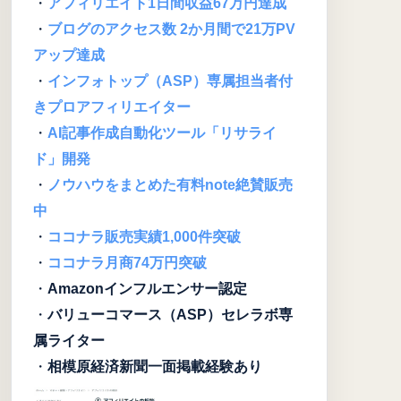
・
アフィリエイト1日間収益67万円達成
・
ブログのアクセス数 2か月間で21万PV
アップ達成
・
インフォトップ（ASP）専属担当者付
きプロアフィリエイター
・
AI記事作成自動化ツール「リサライ
ド」開発
・
ノウハウをまとめた有料note絶賛販売
中
・
ココナラ販売実績1,000件突破
・
ココナラ月商74万円突破
・
Amazonインフルエンサー認定
・
バリューコマース（ASP）セレラボ専
属ライター
・
相模原経済新聞一面掲載経験あり