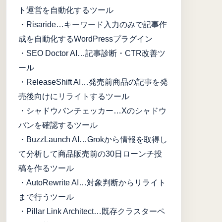
ト運営を自動化するツール
・Risaride…キーワード入力のみで記事作
成を自動化するWordPressプラグイン
・SEO Doctor AI…記事診断・CTR改善ツ
ール
・ReleaseShift AI…発売前商品の記事を発
売後向けにリライトするツール
・シャドウバンチェッカー…Xのシャドウ
バンを確認するツール
・BuzzLaunch AI…Grokから情報を取得し
て分析して商品販売前の30日ローンチ投
稿を作るツール
・AutoRewrite AI…対象判断からリライト
まで行うツール
・Pillar Link Architect…既存クラスターペ