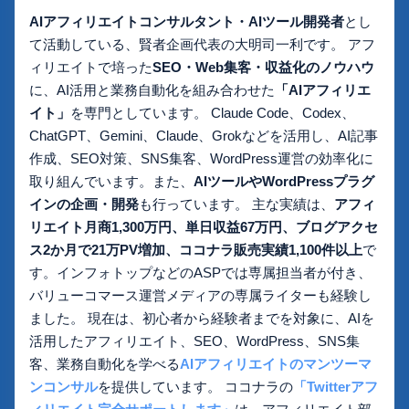
AIアフィリエイトコンサルタント・AIツール開発者
とし
て活動している、賢者企画代表の大明司一利です。 アフ
ィリエイトで培った
SEO・Web集客・収益化のノウハウ
に、AI活用と業務自動化を組み合わせた
「AIアフィリエ
イト」
を専門としています。 Claude Code、Codex、
ChatGPT、Gemini、Claude、Grokなどを活用し、AI記事
作成、SEO対策、SNS集客、WordPress運営の効率化に
取り組んでいます。また、
AIツールやWordPressプラグ
インの企画・開発
も行っています。 主な実績は、
アフィ
リエイト月商1,300万円、単日収益67万円、ブログアクセ
ス2か月で21万PV増加、ココナラ販売実績1,100件以上
で
す。インフォトップなどのASPでは専属担当者が付き、
バリューコマース運営メディアの専属ライターも経験し
ました。 現在は、初心者から経験者までを対象に、AIを
活用したアフィリエイト、SEO、WordPress、SNS集
客、業務自動化を学べる
AIアフィリエイトのマンツーマ
ンコンサル
を提供しています。 ココナラの
「Twitterアフ