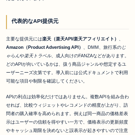
代表的なAPI提供元
主要な提供元には
楽天（楽天API/楽天アフィリエイト）
、
Amazon（Product Advertising API）
、DMM、旅行系の
じ
ゃらん
や
楽天トラベル
、成人向けのFANZAなどがあります。
どのAPIが向いているかは、扱う商品ジャンルや想定するユ
ーザーニーズ次第です。導入前には公式ドキュメントで利用
可能な項目や制限を確認してください。
APIの利点は効率化だけではありません。複数APIを組み合わ
せれば、比較ウィジェットやレコメンドの精度が上がり、訪
問者の購入確率を高められます。例えば同一商品の価格差表
示はユーザーの信頼を得やすい一方で、価格表示の更新頻度
やキャッシュ期限を決めないと誤表示が起きやすいので注意