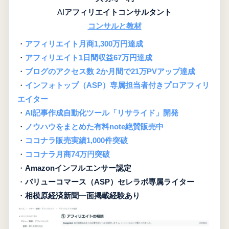
AI
アフィリエイトコンサルタント
コンサルと教材
・
アフィリエイト月商1,300万円達成
・
アフィリエイト1日間収益67万円達成
・
ブログのアクセス数 2か月間で21万PVアップ達成
・
インフォトップ（ASP）専属担当者付きプロアフィリ
エイター
・
AI記事作成自動化ツール「リサライド」開発
・
ノウハウをまとめた有料note絶賛販売中
・
ココナラ販売実績1,000件突破
・
ココナラ月商74万円突破
・
Amazonインフルエンサー認定
・
バリューコマース（ASP）セレラボ専属ライター
・
相模原経済新聞一面掲載経験あり