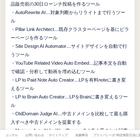
品販売前の30日ローンチ投稿を作るツール
・AutoRewrite AI…対象判断からリライトまで行うツー
ル
・Pillar Link Architect…既存クラスターページを基にピラ
ーページを作るツール
・Site Design AI Automator…サイトデザインを自動で行
うツール
・YouTube Related Video Auto Embed…記事本文を自動
で確認・分析して動画を埋め込むツール
・LP to Paid Note Auto Creator…LPを有料noteに書き変
えるツール
・LP to Brain Auto Creator…LPをBrainに書き変えるツー
ル
・OldDomain Judge AI…中古ドメインを比較して最も購
入すべき中古ドメインを提案する
・Matome Auto AI for WordPress…2ch/5ch系まとめ記事
コンサル
お問い合わせ
サイトマップ
免責事項
プライバシーポリシー
特定商取引法に
自動作成ツール